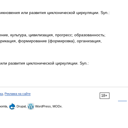
кновения или развития циклонической циркуляции. Syn.:
ие, культура, цивилизация, прогресс; образованность;
брикация, формирование (формировка), организация,
ли развития циклонической циркуляции. Syn.:
ка
,
Реклама на сайте
18+
omla,
Drupal,
WordPress, MODx.