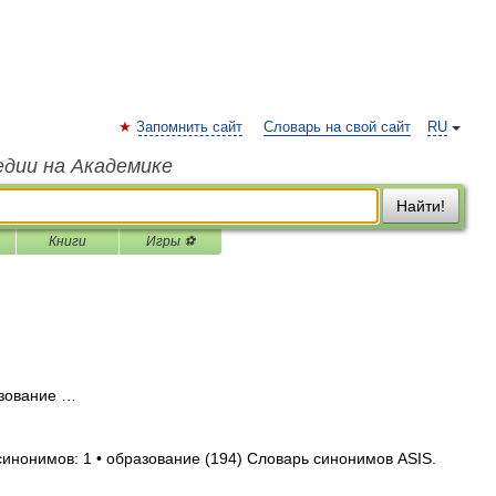
Запомнить сайт
Словарь на свой сайт
RU
едии на Академике
Найти!
Книги
Игры ⚽
зование …
синонимов: 1 • образование (194) Словарь синонимов ASIS.