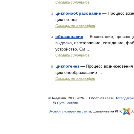
Словарь синонимов
циклонообразование
— Процесс возни
3
циклогенез …
Словарь по географии
образование
— Воспитание, просвещен
4
выделка, изготовление, созидание, фа
устройство. См …
Словарь синонимов
циклогенез
— Процесс возникновения и
5
циклонообразование …
Словарь по географии
© Академик, 2000-2026
Обратная связь:
Техподдерж
👣 Путешествия
Экспорт словарей на сайты
, сделанные на PHP,
Jo