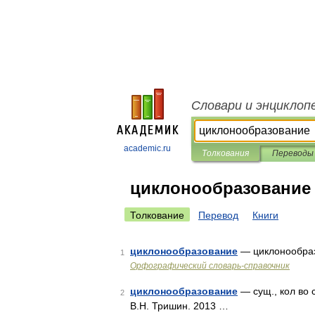
Словари и энциклоп
academic.ru
Толкования
Переводы
циклонообразование
Толкование
Перевод
Книги
циклонообразование
— циклонообра
1
Орфографический словарь-справочник
циклонообразование
— сущ., кол во 
2
В.Н. Тришин. 2013 …